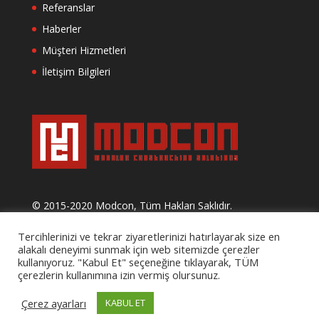
Referanslar
Haberler
Müşteri Hizmetleri
İletişim Bilgileri
© 2015-2020 Modcon, Tüm Hakları Saklıdır.
Tercihlerinizi ve tekrar ziyaretlerinizi hatırlayarak size en
alakalı deneyimi sunmak için web sitemizde çerezler
kullanıyoruz. "Kabul Et" seçeneğine tıklayarak, TÜM
çerezlerin kullanımına izin vermiş olursunuz.
Çerez ayarları
KABUL ET
Datagram