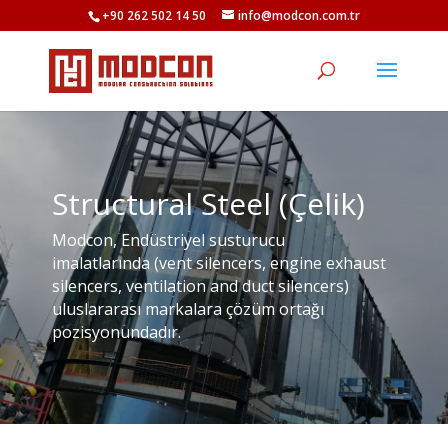
+90 262 502 14 50
info@modcon.com.tr
Structural Steel (Çelik)
Modcon, Endüstriyel susturucu
imalatlarında (vent silencers, engine exhaust
silencers, ventilation and duct silencers)
uluslararası markalara çözüm ortağı
pozisyonundadır.